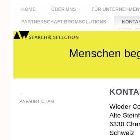
HOME
ÜBER UNS
FÜR UNTERNEHMEN
PARTNERSCHAFT BROMSOLUTIONS
KONTA
Menschen beg
KONTA
--
ANFAHRT CHAM
Wieder C
Alte Stei
6330 Cha
Schweiz